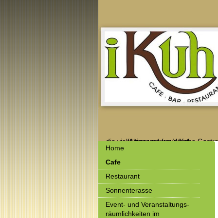
... die vielfältige und freundliche Gastronomie beim
                Agrarzentrum West
Home
Cafe
Restaurant
Sonnenterasse
Event- und Veranstaltungs-
räumlichkeiten im