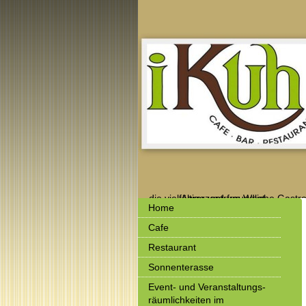
... die vielfältige und freundliche Gastronomie beim
                Agrarzentrum West
Home
Cafe
Restaurant
Sonnenterasse
Event- und Veranstaltungs-
räumlichkeiten im