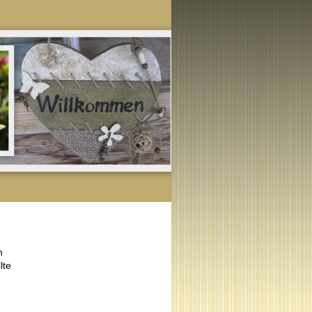
n
lte